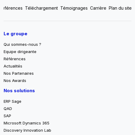
Top footer menu
Références
Téléchargement
Témoignages
Carrière
Plan du site
Pied de page
Le groupe
Qui sommes-nous ?
Equipe dirigeante
Références
Actualités
Nos Partenaires
Nos Awards
Nos solutions
ERP Sage
QAD
SAP
Microsoft Dynamics 365
Discovery Innovation Lab