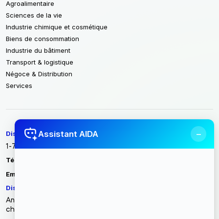
Agroalimentaire
Sciences de la vie
Industrie chimique et cosmétique
Biens de consommation
Industrie du bâtiment
Transport & logistique
Négoce & Distribution
Services
−
Assistant AIDA
Discovery Intech France
1-7 Cours Valmy 92923 Paris La Défense / France
Tél :
+33 1 86 70 86 40
contact@discoveryintech.com
Email :
Discovery Intech Tunisie
Angle rue du métal, rue des entrepreneurs zone industrielle
charguia II Carthage - Tunisie 2035 Tunis