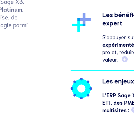
P Sage X3.
Platinum
,
Les bénéf
ise, de
logie parmi
expert
S’appuyer su
expériment
projet, rédui
valeur.
Les enjeux
L’ERP Sage 
ETI, des PME
multisites :