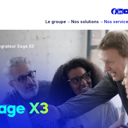
Le groupe
Nos solutions
Nos servic
égrateur Sage X3
age X3