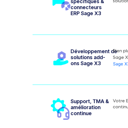
spécifiques &
solutio
connecteurs
ERP Sage X3
Développement de
Bien p
solutions add-
Sage X
ons Sage X3
Sage X
Support, TMA &
Votre 
amélioration
continu
continue