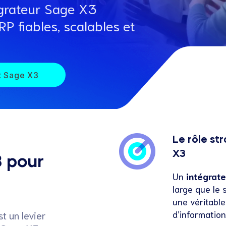
égrateur Sage X3
P fiables, scalables et
rt Sage X3
Le rôle st
X3
3 pour
Un
intégrat
large que le s
une véritabl
d’informatio
t un levier