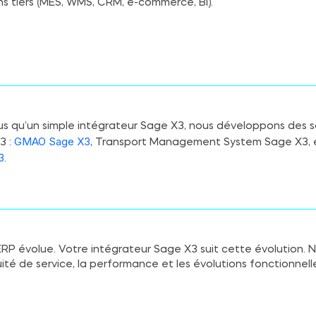
ns tiers (MES, WMS, CRM, e-commerce, BI).
lus qu’un simple intégrateur Sage X3, nous développons des s
GMAO Sage X3
3 :
, Transport Management System Sage X3,
3
.
ERP évolue. Votre intégrateur Sage X3 suit cette évolution. 
ité de service, la performance et les évolutions fonctionnell