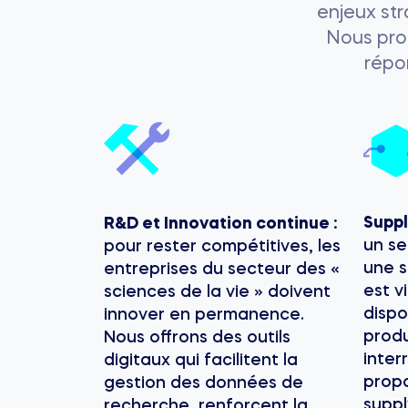
enjeux st
Nous pro
répo
Suppl
R&D et Innovation continue :
un se
pour rester compétitives, les
une s
entreprises du secteur des «
est v
sciences de la vie » doivent
dispo
innover en permanence.
produ
Nous offrons des outils
inter
digitaux qui facilitent la
propo
gestion des données de
suppl
recherche, renforcent la