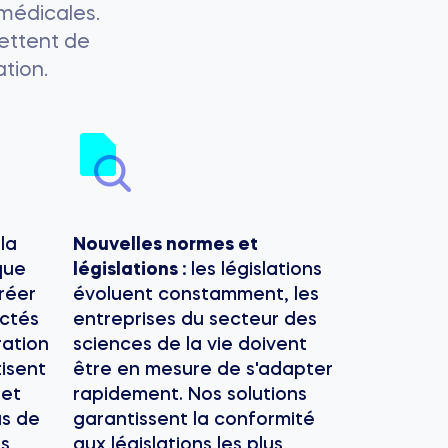
médicales.
ettent de
tion.
:
la
Nouvelles normes et
que
législations :
les législations
créer
évoluent constamment, les
ectés
entreprises du secteur des
ration
sciences de la vie doivent
isent
être en mesure de s'adapter
 et
rapidement. Nos solutions
us de
garantissent la conformité
ns
aux législations les plus