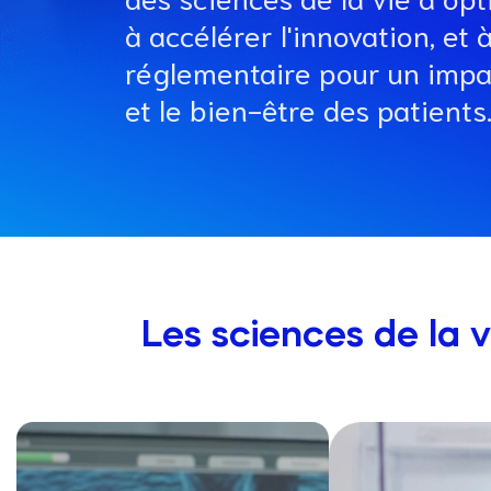
à accélérer l'innovation, et 
réglementaire pour un impac
et le bien-être des patients
Les sciences de la 