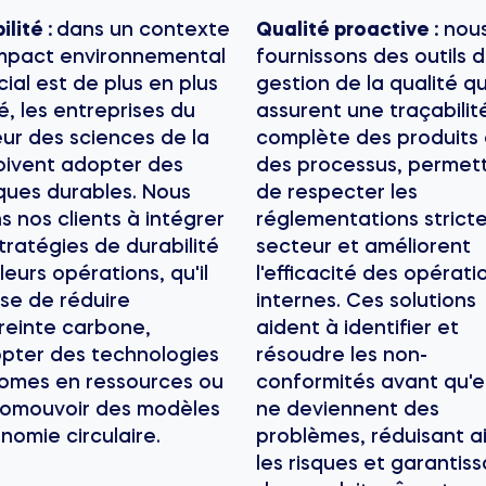
ilité :
dans un contexte
Qualité proactive :
nou
impact environnemental
fournissons des outils 
cial est de plus en plus
gestion de la qualité qu
é, les entreprises du
assurent une traçabilit
ur des sciences de la
complète des produits 
oivent adopter des
des processus, permet
ques durables. Nous
de respecter les
s nos clients à intégrer
réglementations strict
tratégies de durabilité
secteur et améliorent
leurs opérations, qu'il
l'efficacité des opérati
sse de réduire
internes. Ces solutions
reinte carbone,
aident à identifier et
pter des technologies
résoudre les non-
omes en ressources ou
conformités avant qu'e
romouvoir des modèles
ne deviennent des
nomie circulaire.
problèmes, réduisant ai
les risques et garantis