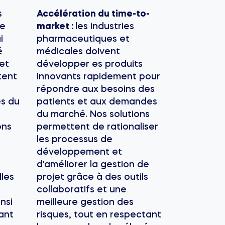
s
Accélération du time-to-
de
market :
les industries
i
pharmaceutiques et
é
médicales doivent
et
développer es produits
tent
innovants rapidement pour
répondre aux besoins des
es du
patients et aux demandes
du marché. Nos solutions
ons
permettent de rationaliser
les processus de
développement et
d'améliorer la gestion de
lles
projet grâce à des outils
collaboratifs et une
nsi
meilleure gestion des
sant
risques, tout en respectant