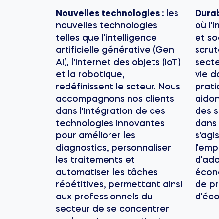
Nouvelles technologies :
les
Durab
nouvelles technologies
où l'
telles que l'intelligence
et so
artificielle générative (Gen
scrut
AI), l'Internet des objets (IoT)
secte
et la robotique,
vie d
redéfinissent le scteur. Nous
prati
accompagnons nos clients
aidon
dans l'intégration de ces
des s
technologies innovantes
dans 
pour améliorer les
s'agi
diagnostics, personnaliser
l'emp
les traitements et
d'ado
automatiser les tâches
écon
répétitives, permettant ainsi
de p
aux professionnels du
d'éco
secteur de se concentrer