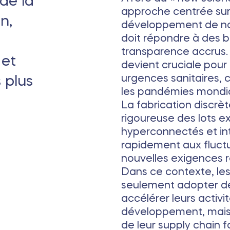
de la
approche centrée sur
n,
développement de nou
doit répondre à des b
transparence accrus. 
 et
devient cruciale pour
urgences sanitaires
 plus
les pandémies mondia
La fabrication discrète
rigoureuse des lots 
hyperconnectés et in
rapidement aux fluct
nouvelles exigences 
Dans ce contexte, les
seulement adopter de
accélérer leurs activ
développement, mais 
de leur supply chain 