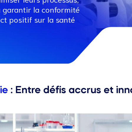
à garantir la conformité
t positif sur la santé
.
vie
: Entre défis accrus et i