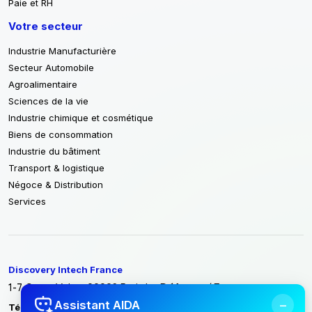
Paie et RH
Votre secteur
Industrie Manufacturière
Secteur Automobile
Agroalimentaire
Sciences de la vie
Industrie chimique et cosmétique
Biens de consommation
Industrie du bâtiment
Transport & logistique
Négoce & Distribution
Services
Discovery Intech France
1-7 Cours Valmy 92923 Paris La Défense / France
−
Assistant AIDA
Tél :
+33 1 86 70 86 40