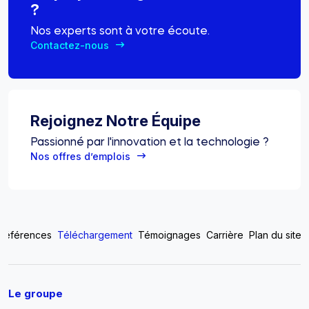
?
Nos experts sont à votre écoute.
Contactez-nous
Rejoignez Notre Équipe
Passionné par l'innovation et la technologie ?
Nos offres d’emplois
Top footer menu
Références
Téléchargement
Témoignages
Carrière
Plan du site
Pied de page
Le groupe