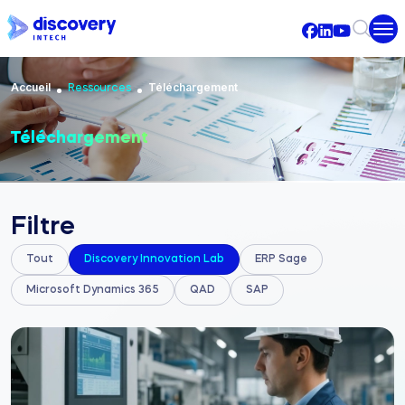
Aller au contenu principal
Fil d'Ariane
Accueil
Téléchargement
Ressources
Téléchargement
Filtre
Tout
Discovery Innovation Lab
ERP Sage
Microsoft Dynamics 365
QAD
SAP