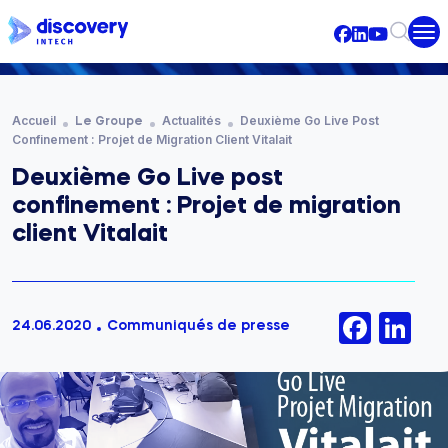
Aller au contenu principal
Fil d'Ariane
Accueil
Actualités
Deuxième Go Live Post
Le Groupe
Confinement : Projet de Migration Client Vitalait
Deuxième Go Live post
confinement : Projet de migration
client Vitalait
Face
Li
24.06.2020
Communiqués de presse