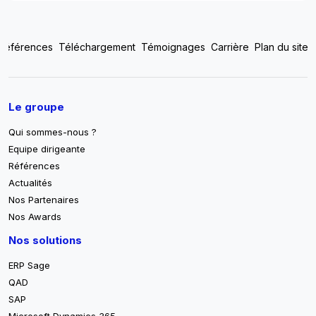
Top footer menu
Références
Téléchargement
Témoignages
Carrière
Plan du site
Pied de page
Le groupe
Qui sommes-nous ?
Equipe dirigeante
Références
Actualités
Nos Partenaires
Nos Awards
Nos solutions
ERP Sage
QAD
SAP
Microsoft Dynamics 365