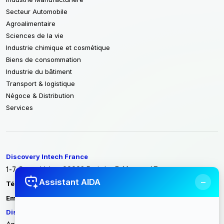
Secteur Automobile
Agroalimentaire
Sciences de la vie
Industrie chimique et cosmétique
Biens de consommation
Industrie du bâtiment
Transport & logistique
Négoce & Distribution
Services
Discovery Intech France
1-7 Cours Valmy 92923 Paris La Défense / France
−
Assistant AIDA
Tél :
+33 1 86 70 86 40
contact@discoveryintech.com
Email :
Discovery Intech Tunisie