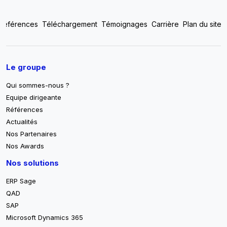
Top footer menu
Références
Téléchargement
Témoignages
Carrière
Plan du site
Pied de page
Le groupe
Qui sommes-nous ?
Equipe dirigeante
Références
Actualités
Nos Partenaires
Nos Awards
Nos solutions
ERP Sage
QAD
SAP
Microsoft Dynamics 365