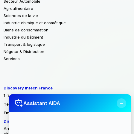
Secteur Automobile
Agroalimentaire
Sciences de la vie
Industrie chimique et cosmétique
Biens de consommation
Industrie du bâtiment
Transport & logistique
Négoce & Distribution
Services
Discovery Intech France
1-7 Cours Valmy 92923 Paris La Défense / France
−
Assistant AIDA
Tél :
+33 1 86 70 86 40
contact@discoveryintech.com
Email :
Discovery Intech Tunisie
Angle rue du métal, rue des entrepreneurs zone industrielle