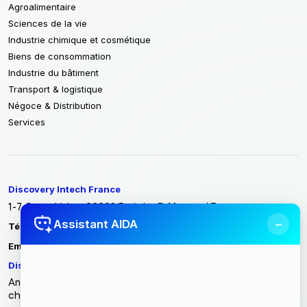
Agroalimentaire
Sciences de la vie
Industrie chimique et cosmétique
Biens de consommation
Industrie du bâtiment
Transport & logistique
Négoce & Distribution
Services
Discovery Intech France
1-7 Cours Valmy 92923 Paris La Défense / France
−
Assistant AIDA
Tél :
+33 1 86 70 86 40
contact@discoveryintech.com
Email :
Discovery Intech Tunisie
Angle rue du métal, rue des entrepreneurs zone industrielle
charguia II Carthage - Tunisie 2035 Tunis