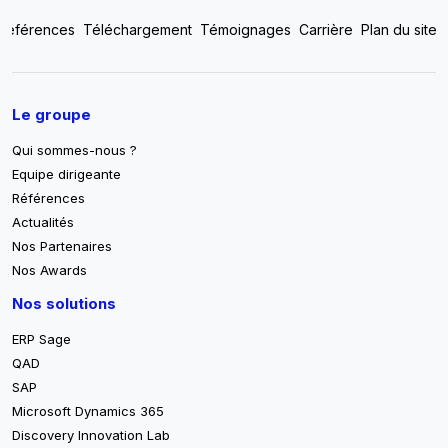
Top footer menu
Références
Téléchargement
Témoignages
Carrière
Plan du site
Pied de page
Le groupe
Qui sommes-nous ?
Equipe dirigeante
Références
Actualités
Nos Partenaires
Nos Awards
Nos solutions
ERP Sage
QAD
SAP
Microsoft Dynamics 365
Discovery Innovation Lab